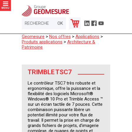
Panneau de gestion des cookies
MENU
Geomesure
>
Nos offres
>
Applications
>
Produits applications
>
Architecture &
Patrimoine
TRIMBLE TSC7
Le contrôleur TSC7 très robuste et
ergonomique, offre la puissance et la
flexibilité des logiciels Microsoft®
Windows® 10 Pro et Trimble Access ™
sur un écran tactile de 7 pouces. Cette
combinaison puissante libère un
potentiel illimité pour votre flux de
travail. Il permet la prise en charge de
grands fichiers de projets, d’imagerie
complexe, de nuages de points et