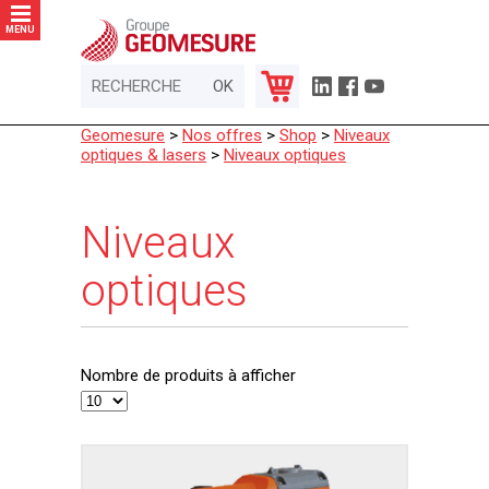
Panneau de gestion des cookies
MENU
Geomesure
>
Nos offres
>
Shop
>
Niveaux
optiques & lasers
>
Niveaux optiques
Niveaux
optiques
Nombre de produits à afficher