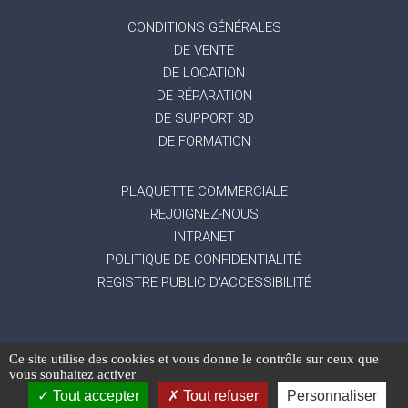
CONDITIONS GÉNÉRALES
DE VENTE
DE LOCATION
DE RÉPARATION
DE SUPPORT 3D
DE FORMATION
PLAQUETTE COMMERCIALE
REJOIGNEZ-NOUS
INTRANET
POLITIQUE DE CONFIDENTIALITÉ
REGISTRE PUBLIC D'ACCESSIBILITÉ
Ce site utilise des cookies et vous donne le contrôle sur ceux que
-
Mentions légales
Gestion des données
vous souhaitez activer
-
-
personnelles
Exercez vos droits
Réalisation du
Tout accepter
Tout refuser
Personnaliser
site : Mediapilote