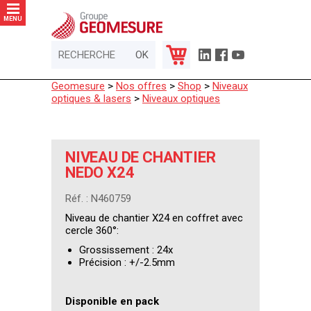
Panneau de gestion des cookies
MENU
Geomesure
>
Nos offres
>
Shop
>
Niveaux
optiques & lasers
>
Niveaux optiques
NIVEAU DE CHANTIER
NEDO X24
Réf. : N460759
Niveau de chantier X24 en coffret avec
cercle 360°:
Grossissement : 24x
Précision : +/-2.5mm
Disponible en pack