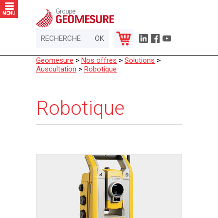
Panneau de gestion des cookies
MENU
Geomesure
>
Nos offres
>
Solutions
>
Auscultation
>
Robotique
Robotique