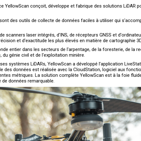
e YellowScan conçoit, développe et fabrique des solutions LiDAR po
s sont des outils de collecte de données faciles à utiliser qui s'acc
de scanners laser intégrés, d'INS, de récepteurs GNSS et d'ordina
cision et d'exactitude les plus élevés en matière de cartographie 3D
nde entier dans les secteurs de l'arpentage, de la foresterie, de la 
, du génie civil et de l'exploitation minière.
 ses systèmes LiDARs, YellowScan a développé l’application LiveStati
ale des données est réalisée avec la CloudStation, logiciel aux foncti
rentes métriques. La solution complète YellowScan est à la foie fluid
ité de données remarquable.