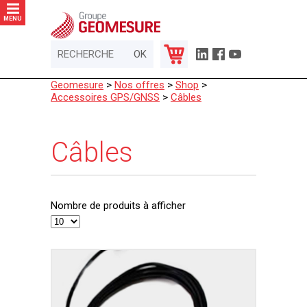
Panneau de gestion des cookies
MENU
Geomesure
>
Nos offres
>
Shop
>
Accessoires GPS/GNSS
>
Câbles
Câbles
Nombre de produits à afficher