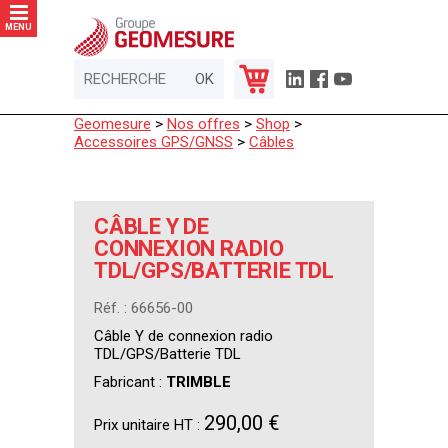
Panneau de gestion des cookies
MENU
Geomesure
>
Nos offres
>
Shop
>
Accessoires GPS/GNSS
>
Câbles
CÂBLE Y DE
CONNEXION RADIO
TDL/GPS/BATTERIE TDL
Réf. : 66656-00
Câble Y de connexion radio
TDL/GPS/Batterie TDL
Fabricant :
TRIMBLE
290,00 €
Prix unitaire HT :