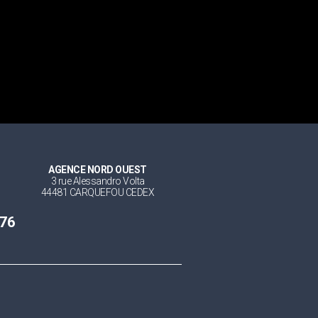
AGENCE NORD OUEST
3 rue Alessandro Volta
44481 CARQUEFOU CEDEX
 76