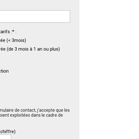
arifs :
*
:
rée (< 3mois)
rée (de 3 mois à 1 an ou plus)
tion
ulaire de contact, j'accepte que les
oient exploitées dans le cadre de
chiffre)