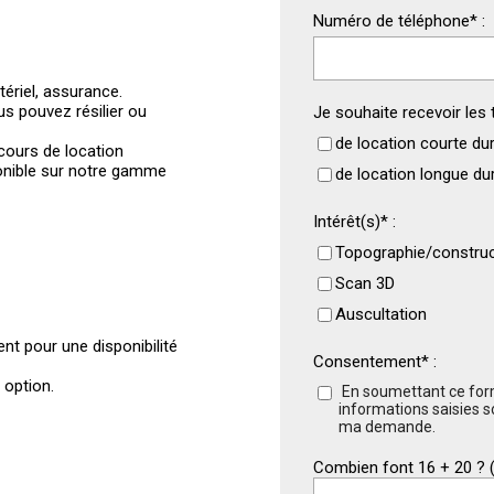
Numéro de téléphone
*
:
ériel, assurance.
us pouvez résilier ou
Je souhaite recevoir les t
de location courte du
cours de location
onible sur notre gamme
de location longue du
Intérêt(s)
*
:
Topographie/construc
Scan 3D
Auscultation
nt pour une disponibilité
Consentement
*
:
 option.
En soumettant ce form
informations saisies s
ma demande.
Combien font 16 + 20 ? (