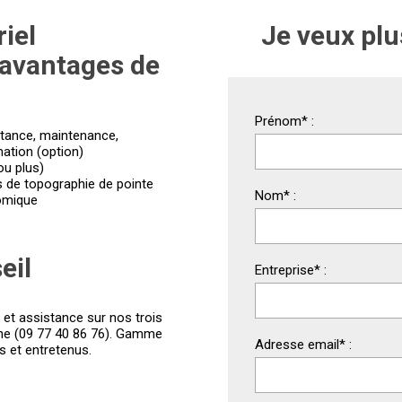
iel
Je veux plu
 avantages de
Prénom
*
:
istance, maintenance,
mation (option)
ou plus)
de topographie de pointe
Nom
*
:
nomique
eil
Entreprise
*
:
 et assistance sur nos trois
tline (09 77 40 86 76). Gamme
Adresse email
*
:
s et entretenus.