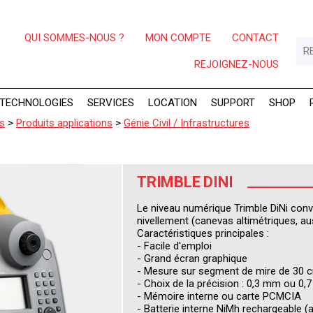
QUI SOMMES-NOUS ?
MON COMPTE
CONTACT
REJOIGNEZ-NOUS
TECHNOLOGIES
SERVICES
LOCATION
SUPPORT
SHOP
ns
>
Produits applications
>
Génie Civil / Infrastructures
TRIMBLE DINI
Le niveau numérique Trimble DiNi conv
nivellement (canevas altimétriques, aus
Caractéristiques principales :
- Facile d'emploi
- Grand écran graphique
- Mesure sur segment de mire de 30 
- Choix de la précision : 0,3 mm ou 0
- Mémoire interne ou carte PCMCIA
- Batterie interne NiMh rechargeable (