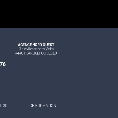
AGENCE NORD OUEST
3 rue Alessandro Volta
44481 CARQUEFOU CEDEX
 76
T 3D
DE FORMATION