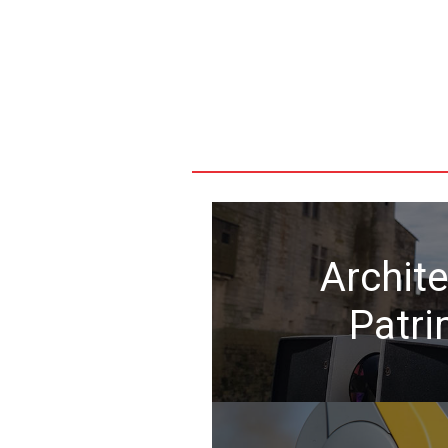
Archite
Patri