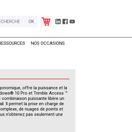
RESSOURCES
NOS OCCASIONS
gonomique, offre la puissance et la
Windows® 10 Pro et Trimble Access ™
e combinaison puissante libère un
vail. Il permet la prise en charge de
 complexe, de nuages de points et
ous n'obtenez pas seulement une