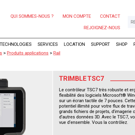
QUI SOMMES-NOUS ?
MON COMPTE
CONTACT
REJOIGNEZ-NOUS
TECHNOLOGIES
SERVICES
LOCATION
SUPPORT
SHOP
ns
>
Produits applications
>
Rail
TRIMBLE TSC7
Le contrôleur TSC7 très robuste et er
flexibilité des logiciels Microsoft® 
sur un écran tactile de 7 pouces. Cett
potentiel illimité pour votre flux de tra
grands fichiers de projets, d’imagerie
d’autres données 3D. Avec le TSC7, v
vue d'ensemble. Vous la contrôlez.