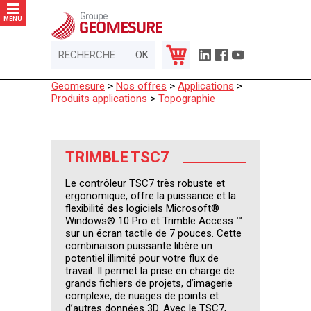
Panneau de gestion des cookies
MENU
Geomesure
>
Nos offres
>
Applications
>
Produits applications
>
Topographie
TRIMBLE TSC7
Le contrôleur TSC7 très robuste et
ergonomique, offre la puissance et la
flexibilité des logiciels Microsoft®
Windows® 10 Pro et Trimble Access ™
sur un écran tactile de 7 pouces. Cette
combinaison puissante libère un
potentiel illimité pour votre flux de
travail. Il permet la prise en charge de
grands fichiers de projets, d’imagerie
complexe, de nuages de points et
d’autres données 3D. Avec le TSC7,