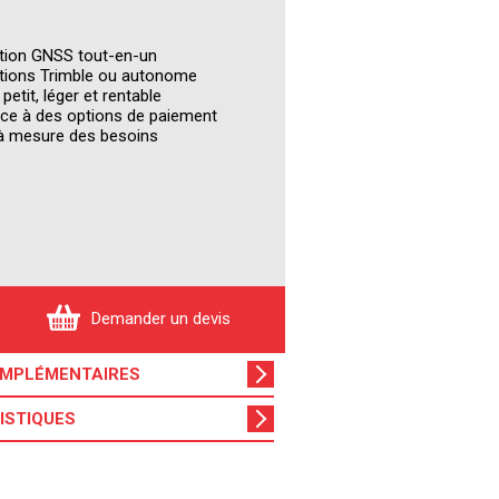
ution GNSS tout-en-un
ections Trimble ou autonome
tit, léger et rentable
âce à des options de paiement
et à mesure des besoins
Demander un devis
OMPL
ÉMENTAIRES
ISTIQUES