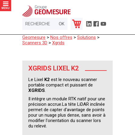
Panneau de gestion des cookies
MENU
Geomesure
>
Nos offres
>
Solutions
>
Scanners 3D
>
Xgrids
XGRIDS LIXEL K2
Le Lixel
K2
est le nouveau scanner
portable compact et puissant de
XGRIDS
.
Il intègre un module RTK natif pour une
précision accrue.La tête LiDAR inclinée
permet de capter d'avantage de points
pour un nuage plus dense, sans avoir à
modifier l'orientation du scanner lors
du relevé.