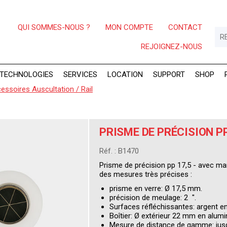
QUI SOMMES-NOUS ?
MON COMPTE
CONTACT
REJOIGNEZ-NOUS
TECHNOLOGIES
SERVICES
LOCATION
SUPPORT
SHOP
essoires Auscultation / Rail
PRISME DE PRÉCISION PP
Réf. : B1470
Prisme de précision pp 17,5 - avec m
des mesures très précises :
prisme en verre: Ø 17,5 mm.
précision de meulage: 2 ".
Surfaces réfléchissantes: argent en 
Boîtier: Ø extérieur 22 mm en alum
Mesure de distance de gamme: jusq