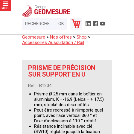
Panneau de gestion des cookies
MENU
Geomesure
>
Nos offres
>
Shop
>
Accessoires Auscultation / Rail
PRISME DE PRÉCISION
SUR SUPPORT EN U
Réf. : B1204
Prisme Ø 25 mm dans le boîtier en
aluminium, K =-16,9 (Leica = + 17,5)
mm, stocké des deux côtés.
Peut être redressé à n'importe quel
point, avec l'axe vertical 360 ° et
l'axe d'inclinaison à 110 ° rotatif.
Résistance inclinable avec clé
(SW10) réglable jusqu'à la fixation