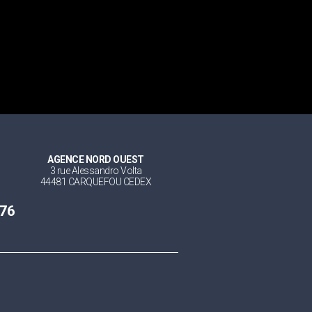
AGENCE NORD OUEST
3 rue Alessandro Volta
44481 CARQUEFOU CEDEX
 76