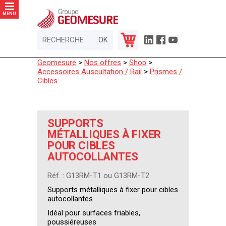
Panneau de gestion des cookies
MENU
Geomesure
>
Nos offres
>
Shop
>
Accessoires Auscultation / Rail
>
Prismes /
Cibles
SUPPORTS
MÉTALLIQUES À FIXER
POUR CIBLES
AUTOCOLLANTES
Réf. : G13RM-T1 ou G13RM-T2
Supports métalliques à fixer pour cibles
autocollantes
Idéal pour surfaces friables,
poussiéreuses