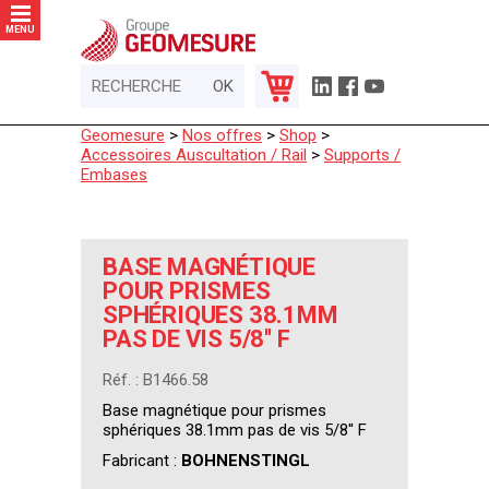
Panneau de gestion des cookies
MENU
Geomesure
>
Nos offres
>
Shop
>
Accessoires Auscultation / Rail
>
Supports /
Embases
BASE MAGNÉTIQUE
POUR PRISMES
SPHÉRIQUES 38.1MM
PAS DE VIS 5/8'' F
Réf. : B1466.58
Base magnétique pour prismes
sphériques 38.1mm pas de vis 5/8'' F
Fabricant :
BOHNENSTINGL