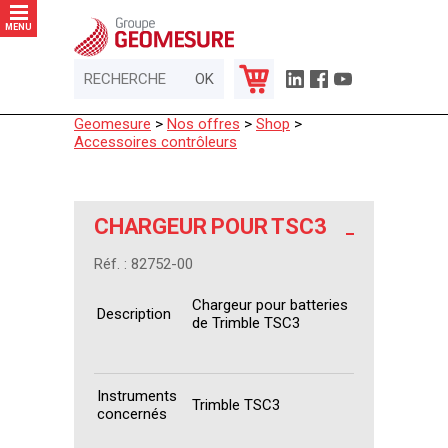
Panneau de gestion des cookies
MENU
Geomesure
>
Nos offres
>
Shop
>
Accessoires contrôleurs
CHARGEUR POUR TSC3
Réf. : 82752-00
Chargeur pour batteries
Description
de Trimble TSC3
Instruments
Trimble TSC3
concernés