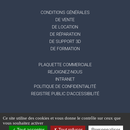
CONDITIONS GÉNÉRALES
DE VENTE
DE LOCATION
DE RÉPARATION
DE SUPPORT 3D
DE FORMATION
PLAQUETTE COMMERCIALE
REJOIGNEZ-NOUS
INTRANET
POLITIQUE DE CONFIDENTIALITÉ
REGISTRE PUBLIC D'ACCESSIBILITÉ
Ce site utilise des cookies et vous donne le contrôle sur ceux que
-
Mentions légales
Gestion des données
vous souhaitez activer
-
-
personnelles
Exercez vos droits
Réalisation du
Tout accepter
Tout refuser
Personnaliser
site : Mediapilote