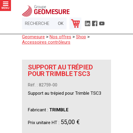
Panneau de gestion des cookies
MENU
Geomesure
>
Nos offres
>
Shop
>
Accessoires contrôleurs
SUPPORT AU TRÉPIED
POUR TRIMBLE TSC3
Réf. : 82759-00
Support au trépied pour Trimble TSC3
Fabricant :
TRIMBLE
55,00 €
Prix unitaire HT :