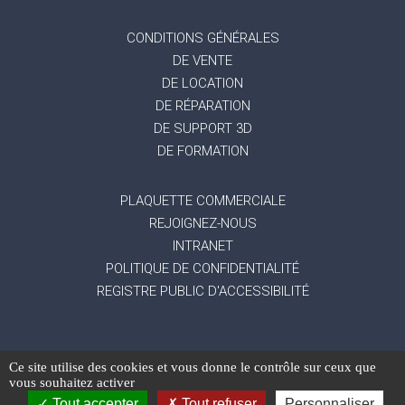
CONDITIONS GÉNÉRALES
DE VENTE
DE LOCATION
DE RÉPARATION
DE SUPPORT 3D
DE FORMATION
PLAQUETTE COMMERCIALE
REJOIGNEZ-NOUS
INTRANET
POLITIQUE DE CONFIDENTIALITÉ
REGISTRE PUBLIC D'ACCESSIBILITÉ
Ce site utilise des cookies et vous donne le contrôle sur ceux que
-
Mentions légales
Gestion des données
vous souhaitez activer
-
-
personnelles
Exercez vos droits
Réalisation du
Tout accepter
Tout refuser
Personnaliser
site : Mediapilote