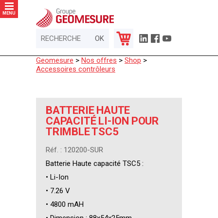
Panneau de gestion des cookies
MENU
Geomesure
>
Nos offres
>
Shop
>
Accessoires contrôleurs
BATTERIE HAUTE
CAPACITÉ LI-ION POUR
TRIMBLE TSC5
Réf. : 120200-SUR
Batterie Haute capacité TSC5 :
• Li-Ion
• 7.26 V
• 4800 mAH