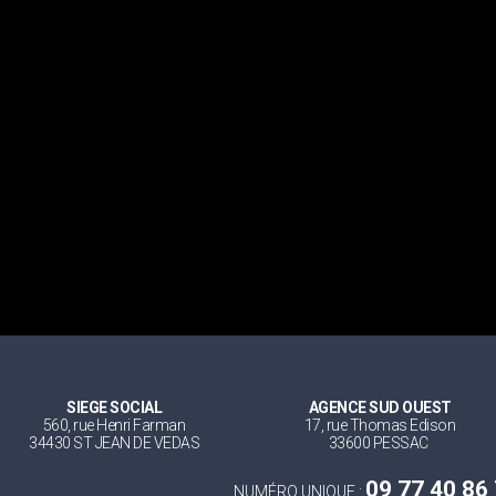
SIEGE SOCIAL
AGENCE SUD OUEST
560, rue Henri Farman
17, rue Thomas Edison
34430 ST JEAN DE VEDAS
33600 PESSAC
09 77 40 86
NUMÉRO UNIQUE :