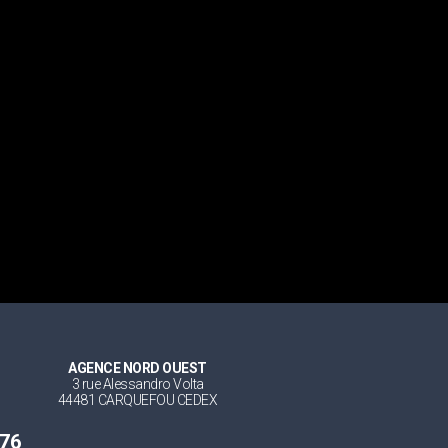
AGENCE NORD OUEST
3 rue Alessandro Volta
44481 CARQUEFOU CEDEX
 76