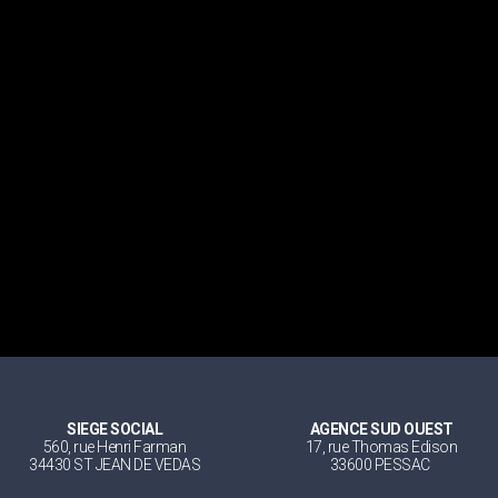
SIEGE SOCIAL
AGENCE SUD OUEST
560, rue Henri Farman
17, rue Thomas Edison
34430 ST JEAN DE VEDAS
33600 PESSAC