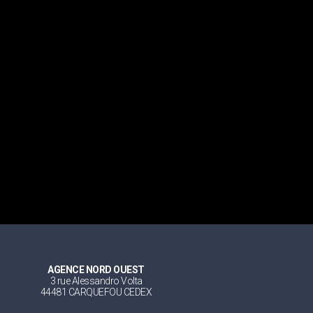
AGENCE NORD OUEST
3 rue Alessandro Volta
44481 CARQUEFOU CEDEX