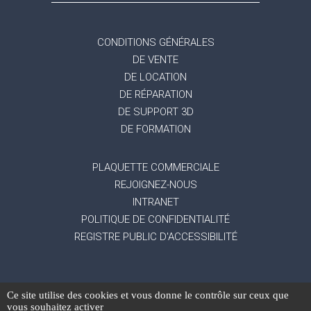
CONDITIONS GÉNÉRALES
DE VENTE
DE LOCATION
DE RÉPARATION
DE SUPPORT 3D
DE FORMATION
PLAQUETTE COMMERCIALE
REJOIGNEZ-NOUS
INTRANET
POLITIQUE DE CONFIDENTIALITÉ
REGISTRE PUBLIC D'ACCESSIBILITÉ
Ce site utilise des cookies et vous donne le contrôle sur ceux que
-
Mentions légales
Gestion des données
vous souhaitez activer
-
-
personnelles
Exercez vos droits
Réalisation du