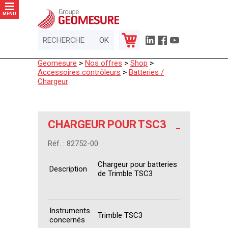
Panneau de gestion des cookies
MENU
Geomesure
>
Nos offres
>
Shop
>
Accessoires contrôleurs
>
Batteries /
Chargeur
CHARGEUR POUR TSC3
Réf. : 82752-00
Chargeur pour batteries
Description
de Trimble TSC3
Instruments
Trimble TSC3
concernés