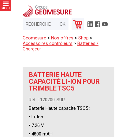
Panneau de gestion des cookies
MENU
Geomesure
>
Nos offres
>
Shop
>
Accessoires contrôleurs
>
Batteries /
Chargeur
BATTERIE HAUTE
CAPACITÉ LI-ION POUR
TRIMBLE TSC5
Réf. : 120200-SUR
Batterie Haute capacité TSC5 :
• Li-Ion
• 7.26 V
• 4800 mAH