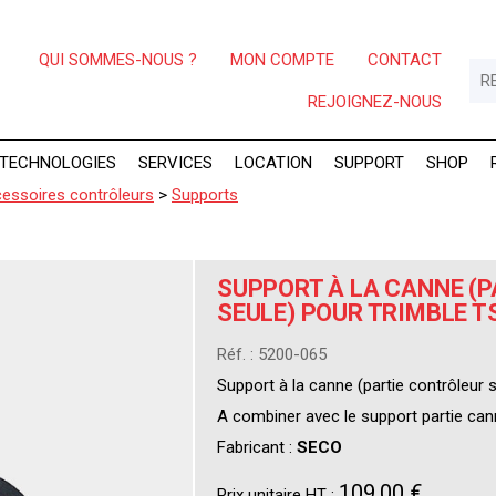
QUI SOMMES-NOUS ?
MON COMPTE
CONTACT
REJOIGNEZ-NOUS
TECHNOLOGIES
SERVICES
LOCATION
SUPPORT
SHOP
essoires contrôleurs
>
Supports
SUPPORT À LA CANNE (
SEULE) POUR TRIMBLE T
Réf. : 5200-065
Support à la canne (partie contrôleur 
A combiner avec le support partie can
Fabricant :
SECO
109,00 €
Prix unitaire HT :