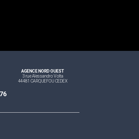
AGENCE NORD OUEST
3 rue Alessandro Volta
44481 CARQUEFOU CEDEX
 76