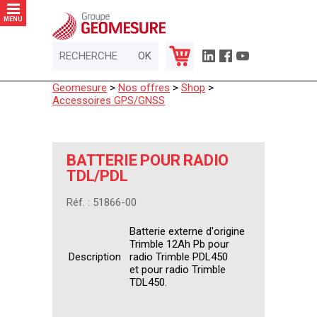
Panneau de gestion des cookies
MENU
Geomesure
>
Nos offres
>
Shop
>
Accessoires GPS/GNSS
BATTERIE POUR RADIO
TDL/PDL
Réf. : 51866-00
Batterie externe d'origine
Trimble 12Ah Pb pour
Description
radio Trimble PDL450
et pour radio Trimble
TDL450.