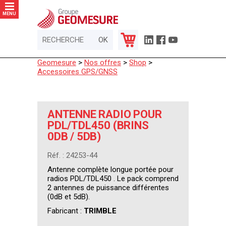
Panneau de gestion des cookies
MENU
Geomesure
>
Nos offres
>
Shop
>
Accessoires GPS/GNSS
ANTENNE RADIO POUR
PDL/TDL450 (BRINS
0DB / 5DB)
Réf. : 24253-44
Antenne complète longue portée pour
radios PDL/TDL450 . Le pack comprend
2 antennes de puissance différentes
(0dB et 5dB).
Fabricant :
TRIMBLE