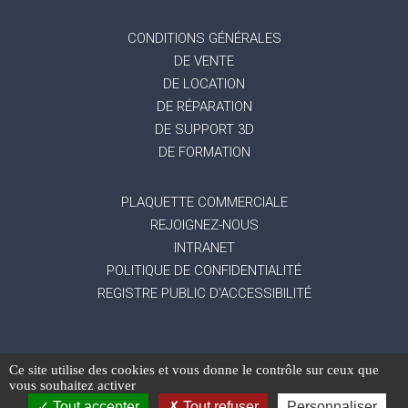
CONDITIONS GÉNÉRALES
DE VENTE
DE LOCATION
DE RÉPARATION
DE SUPPORT 3D
DE FORMATION
PLAQUETTE COMMERCIALE
REJOIGNEZ-NOUS
INTRANET
POLITIQUE DE CONFIDENTIALITÉ
REGISTRE PUBLIC D'ACCESSIBILITÉ
Ce site utilise des cookies et vous donne le contrôle sur ceux que
-
Mentions légales
Gestion des données
vous souhaitez activer
-
-
personnelles
Exercez vos droits
Réalisation du
Tout accepter
Tout refuser
Personnaliser
site : Mediapilote