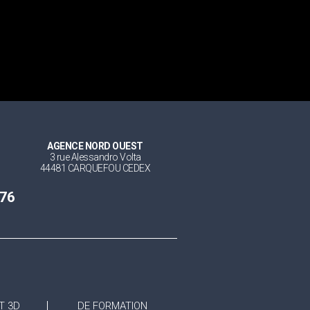
AGENCE NORD OUEST
3 rue Alessandro Volta
44481 CARQUEFOU CEDEX
 76
T 3D
DE FORMATION