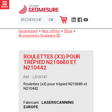
Panneau de gestion des cookies
MENU
Geomesure
>
Nos offres
>
Shop
>
Accessoires Scanning 3D
ROULETTES (X3) POUR
TRÉPIED N210680 ET
N210442
Réf. : LS10747
Roulettes (x3) pour trépied N210680 et
N210442
Fabricant :
LASERSCANNING
EUROPE