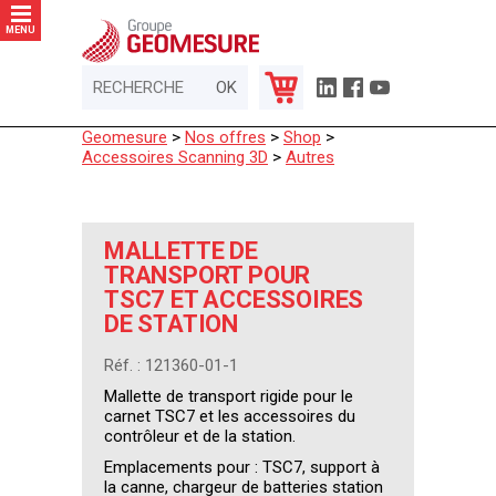
Panneau de gestion des cookies
MENU
Geomesure
>
Nos offres
>
Shop
>
Accessoires Scanning 3D
>
Autres
MALLETTE DE
TRANSPORT POUR
TSC7 ET ACCESSOIRES
DE STATION
Réf. : 121360-01-1
Mallette de transport rigide pour le
carnet TSC7 et les accessoires du
contrôleur et de la station.
Emplacements pour : TSC7, support à
la canne, chargeur de batteries station