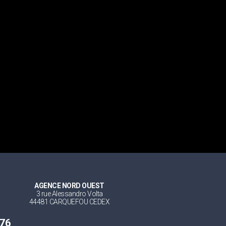
AGENCE NORD OUEST
3 rue Alessandro Volta
44481 CARQUEFOU CEDEX
 76