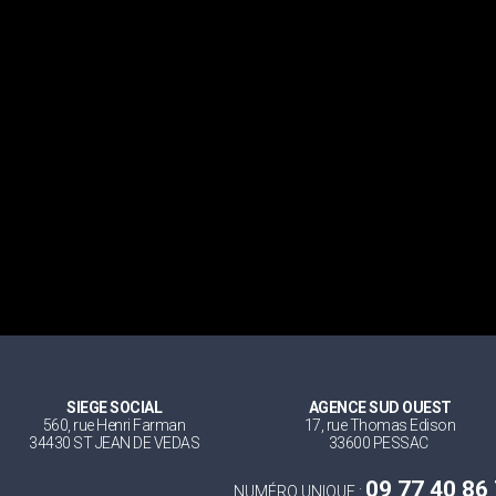
SIEGE SOCIAL
AGENCE SUD OUEST
560, rue Henri Farman
17, rue Thomas Edison
34430 ST JEAN DE VEDAS
33600 PESSAC
09 77 40 86
NUMÉRO UNIQUE :