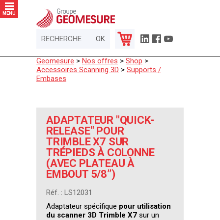
Panneau de gestion des cookies
MENU
Geomesure
>
Nos offres
>
Shop
>
Accessoires Scanning 3D
>
Supports /
Embases
ADAPTATEUR "QUICK-
RELEASE" POUR
TRIMBLE X7 SUR
TRÉPIEDS À COLONNE
(AVEC PLATEAU À
EMBOUT 5/8’’)
Réf. : LS12031
Adaptateur spécifique
pour utilisation
du scanner 3D Trimble X7
sur un