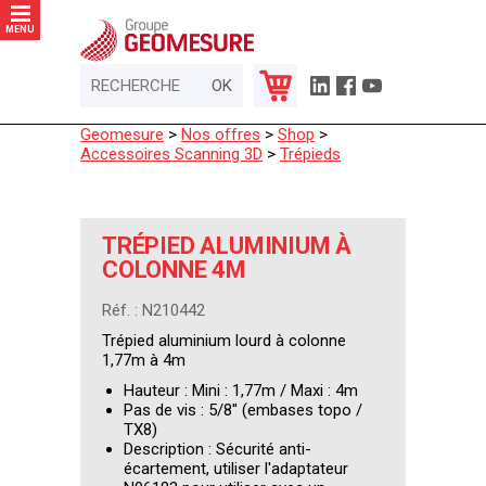
Panneau de gestion des cookies
MENU
Geomesure
>
Nos offres
>
Shop
>
Accessoires Scanning 3D
>
Trépieds
TRÉPIED ALUMINIUM À
COLONNE 4M
Réf. : N210442
Trépied aluminium lourd à colonne
1,77m à 4m
Hauteur : Mini : 1,77m / Maxi : 4m
Pas de vis : 5/8'' (embases topo /
TX8)
Description : Sécurité anti-
écartement, utiliser l'adaptateur