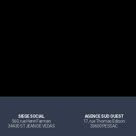
SIEGE SOCIAL
AGENCE SUD OUEST
560, rue Henri Farman
17, rue Thomas Edison
34430 ST JEAN DE VEDAS
33600 PESSAC