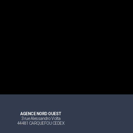
AGENCE NORD OUEST
3 rue Alessandro Volta
44481 CARQUEFOU CEDEX