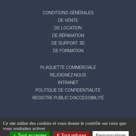
CONDITIONS GÉNÉRALES
DE VENTE
DE LOCATION
DE RÉPARATION
DE SUPPORT 3D
DE FORMATION
PLAQUETTE COMMERCIALE
REJOIGNEZ-NOUS
INTRANET
POLITIQUE DE CONFIDENTIALITÉ
REGISTRE PUBLIC D'ACCESSIBILITÉ
Ce site utilise des cookies et vous donne le contrôle sur ceux que
-
Mentions légales
Gestion des données
vous souhaitez activer
-
-
personnelles
Exercez vos droits
Réalisation du
Tout accepter
Tout refuser
Personnaliser
site : Mediapilote