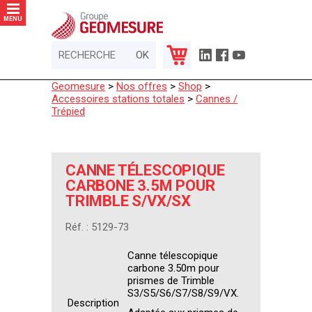
Panneau de gestion des cookies
MENU
Geomesure
>
Nos offres
>
Shop
>
Accessoires stations totales
>
Cannes /
Trépied
CANNE TÉLESCOPIQUE
CARBONE 3.5M POUR
TRIMBLE S/VX/SX
Réf. : 5129-73
Canne télescopique
carbone 3.50m pour
prismes de Trimble
S3/S5/S6/S7/S8/S9/VX.
Description