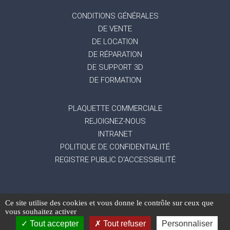
CONDITIONS GÉNÉRALES
DE VENTE
DE LOCATION
DE RÉPARATION
DE SUPPORT 3D
DE FORMATION
PLAQUETTE COMMERCIALE
REJOIGNEZ-NOUS
INTRANET
POLITIQUE DE CONFIDENTIALITÉ
REGISTRE PUBLIC D'ACCESSIBILITÉ
Ce site utilise des cookies et vous donne le contrôle sur ceux que
-
Mentions légales
Gestion des données
vous souhaitez activer
-
-
personnelles
Exercez vos droits
Réalisation du
Tout accepter
Tout refuser
Personnaliser
site : Mediapilote