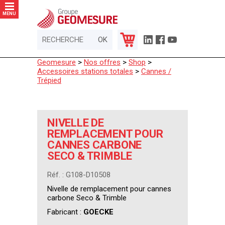
Panneau de gestion des cookies
MENU
Geomesure
>
Nos offres
>
Shop
>
Accessoires stations totales
>
Cannes /
Trépied
NIVELLE DE
REMPLACEMENT POUR
CANNES CARBONE
SECO & TRIMBLE
Réf. : G108-D10508
Nivelle de remplacement pour cannes
carbone Seco & Trimble
Fabricant :
GOECKE