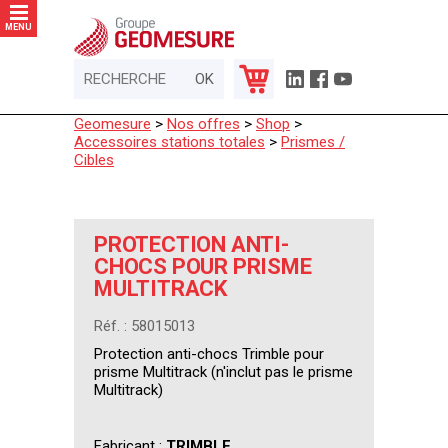
Panneau de gestion des cookies
MENU
Geomesure
>
Nos offres
>
Shop
>
Accessoires stations totales
>
Prismes /
Cibles
PROTECTION ANTI-
CHOCS POUR PRISME
MULTITRACK
Réf. : 58015013
Protection anti-chocs Trimble pour
prisme Multitrack (n'inclut pas le prisme
Multitrack)
Fabricant :
TRIMBLE