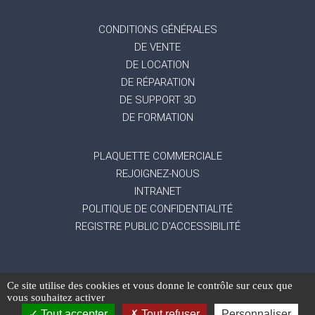
CONDITIONS GÉNÉRALES
DE VENTE
DE LOCATION
DE RÉPARATION
DE SUPPORT 3D
DE FORMATION
PLAQUETTE COMMERCIALE
REJOIGNEZ-NOUS
INTRANET
POLITIQUE DE CONFIDENTIALITÉ
REGISTRE PUBLIC D'ACCESSIBILITÉ
Ce site utilise des cookies et vous donne le contrôle sur ceux que
-
Mentions légales
Gestion des données
vous souhaitez activer
-
-
personnelles
Exercez vos droits
Réalisation du
Tout accepter
Tout refuser
Personnaliser
site : Mediapilote