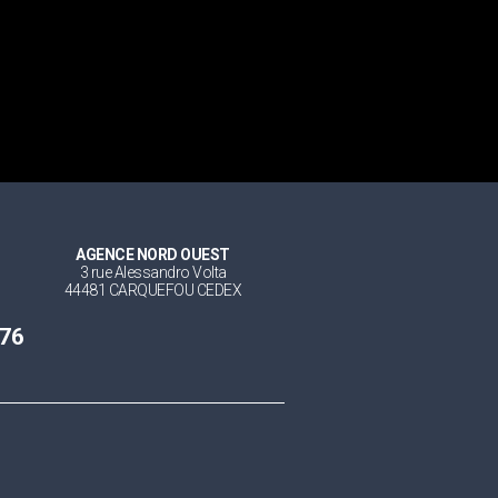
AGENCE NORD OUEST
3 rue Alessandro Volta
44481 CARQUEFOU CEDEX
 76