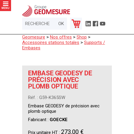
Panneau de gestion des cookies
MENU
Geomesure
>
Nos offres
>
Shop
>
Accessoires stations totales
>
Supports /
Embases
EMBASE GEODESY DE
PRÉCISION AVEC
PLOMB OPTIQUE
Réf. : G59-K365SW
Embase GEODESY de précision avec
plomb optique
Fabricant :
GOECKE
273,00 €
Prix unitaire HT :