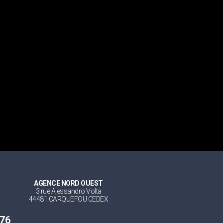
AGENCE NORD OUEST
3 rue Alessandro Volta
44481 CARQUEFOU CEDEX
 76