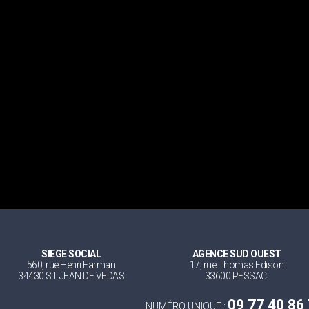
SIEGE SOCIAL
AGENCE SUD OUEST
560, rue Henri Farman
17, rue Thomas Edison
34430 ST JEAN DE VEDAS
33600 PESSAC
09 77 40 86
NUMÉRO UNIQUE :