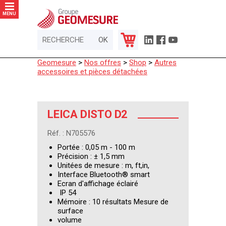
Panneau de gestion des cookies
MENU
Geomesure
>
Nos offres
>
Shop
>
Autres
accessoires et pièces détachées
LEICA DISTO D2
Réf. : N705576
Portée : 0,05 m - 100 m
Précision : ± 1,5 mm
Unitées de mesure : m, ft,in,
Interface Bluetooth® smart
Ecran d'affichage éclairé
IP 54
Mémoire : 10 résultats Mesure de
surface
volume