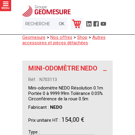
Panneau de gestion des cookies
MENU
Geomesure
>
Nos offres
>
Shop
>
Autres
accessoires et pièces détachées
MINI-ODOMÈTRE NEDO
Réf. : N703113
Mini-odomètre NEDO Résolution 0.1m
Portée 0 à 9999.99m Tolérance 0.05%
Circonférence de la roue 0.5m
Fabricant :
NEDO
154,00 €
Prix unitaire HT :
Type