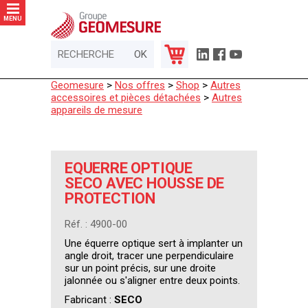
Panneau de gestion des cookies
MENU
Geomesure
>
Nos offres
>
Shop
>
Autres
accessoires et pièces détachées
>
Autres
appareils de mesure
EQUERRE OPTIQUE
SECO AVEC HOUSSE DE
PROTECTION
Réf. : 4900-00
Une équerre optique sert à implanter un
angle droit, tracer une perpendiculaire
sur un point précis, sur une droite
jalonnée ou s'aligner entre deux points.
Fabricant :
SECO