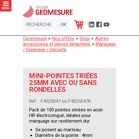
Panneau de gestion des cookies
MENU
Geomesure
>
Nos offres
>
Shop
>
Autres
accessoires et pièces détachées
>
Marquage
/ Repérage / Sécurité
MINI-POINTES TRIÉES
25MM AVEC OU SANS
RONDELLES
Réf. : F4025047 ou F4025047R
Pack de 100 pointes striées en acier
HR électrozingué, idéales pour
marquage sur revêtement dur.
Se posent au marteau
Diamètre de la pointe : 4mm